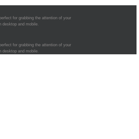
erfect for grabbing the attention of your
on desktop and mobile.
erfect for grabbing the attention of your
on desktop and mobile.