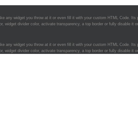
e any widget you throw at it or even fill it with your custom HTML Code. Its p
 widget divider color, activate transparency, a top border or fully disable it 
e any widget you throw at it or even fill it with your custom HTML Code. Its p
 widget divider color, activate transparency, a top border or fully disable it 